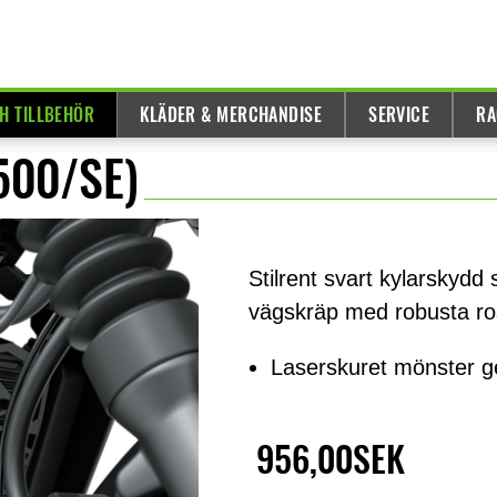
H TILLBEHÖR
KLÄDER & MERCHANDISE
SERVICE
RA
 500/SE)
Stilrent svart kylarskydd 
vägskräp med robusta rost
Laserskuret mönster ge
956,00SEK