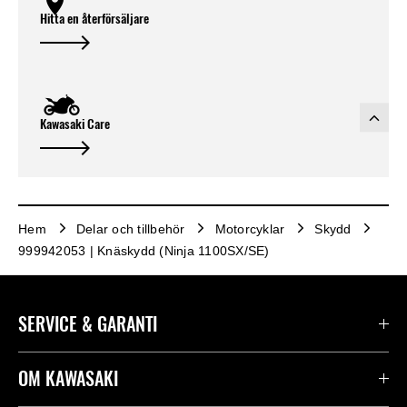
Hitta en återförsäljare
Kawasaki Care
Hem
Delar och tillbehör
Motorcyklar
Skydd
999942053 | Knäskydd (Ninja 1100SX/SE)
SERVICE & GARANTI
Kontakta oss
OM KAWASAKI