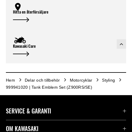
Hitta en återförsäljare
Kawasaki Care
Hem
Delar och tillbehör
Motorcyklar
Styling
999941020 | Tank Emblem Set (Z900RS/SE)
SERVICE & GARANTI
Kontakta oss
OM KAWASAKI