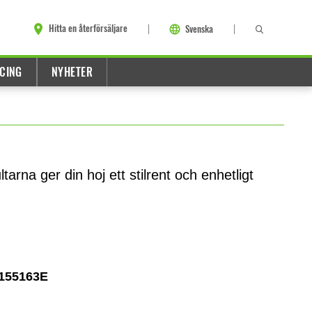
Hitta en återförsäljare
Svenska
CING
NYHETER
arna ger din hoj ett stilrent och enhetligt
155163E