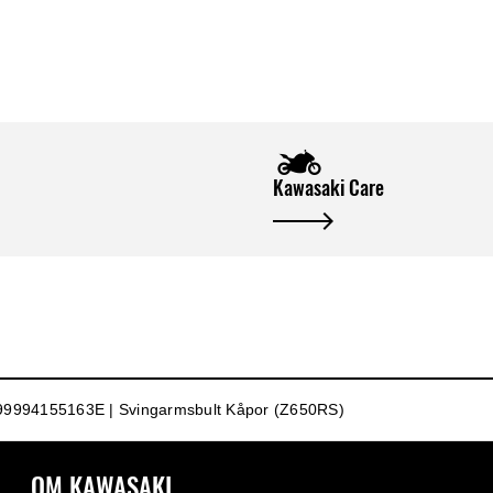
Kawasaki Care
99994155163E | Svingarmsbult Kåpor (Z650RS)
OM KAWASAKI