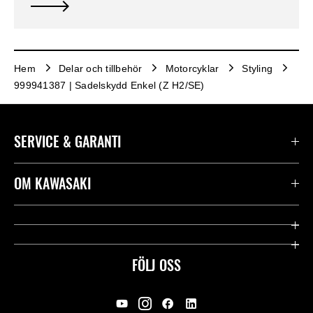
Hem
Delar och tillbehör
Motorcyklar
Styling
999941387 | Sadelskydd Enkel (Z H2/SE)
SERVICE & GARANTI
Kontakta oss
OM KAWASAKI
Kawasaki Care
Företag
Användbara länkar
Rideology
FÖLJ OSS
Säkerhet
Racing
Rättsligt & Sekretess