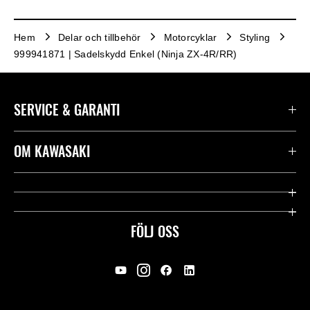
Hem
Delar och tillbehör
Motorcyklar
Styling
999941871 | Sadelskydd Enkel (Ninja ZX-4R/RR)
SERVICE & GARANTI
Kontakta oss
OM KAWASAKI
Kawasaki Care
Företag
Användbara länkar
Rideology
FÖLJ OSS
Säkerhet
Racing
Rättsligt & Sekretess
Arv