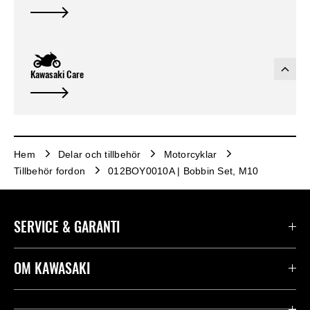
Kawasaki Care
Hem
Delar och tillbehör
Motorcyklar
Tillbehör fordon
012BOY0010A | Bobbin Set, M10
SERVICE & GARANTI
Kontakta oss
OM KAWASAKI
Kawasaki Care
Företag