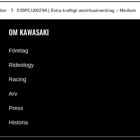
rdon
039PCU0029A | Extra kraftigt utomhusöverdrag – Medium
OM KAWASAKI
Företag
Rideology
Racing
Arv
Press
Historia