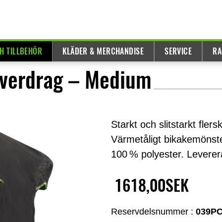
H TILLBEHÖR
KLÄDER & MERCHANDISE
SERVICE
RA
överdrag – Medium
Starkt och slitstarkt fle
Värmetåligt bikakemönster
100 % polyester. Levere
1618,00SEK
Reservdelsnummer :
039P