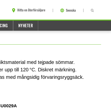
Hitta en återförsäljare
Svenska
CING
NYHETER
rskiktsmaterial med tejpade sömmar.
 upp till 120 °C. Diskret märkning.
ras med mångsidig förvaringsryggsäck.
CU0029A