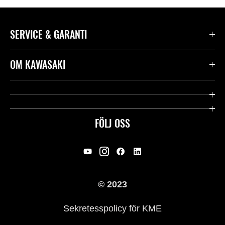
SERVICE & GARANTI
Kontakta oss
OM KAWASAKI
Kawasaki Care
Företag
Användbara länkar
Rideology
FÖLJ OSS
Säkerhet
Racing
Rättsligt & Sekretess
Arv
© 2023
Press
Historia
Sekretesspolicy för KME