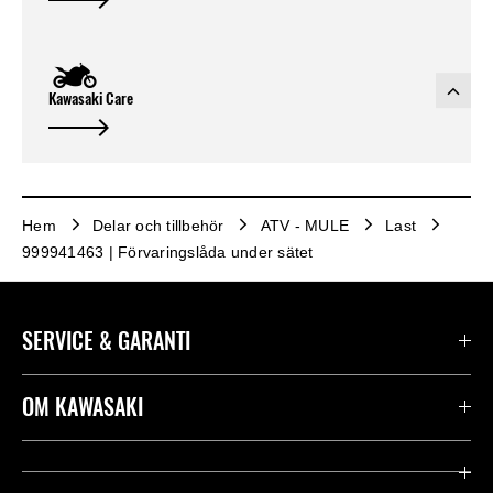
Kawasaki Care
Hem
Delar och tillbehör
ATV - MULE
Last
999941463 | Förvaringslåda under sätet
SERVICE & GARANTI
Kontakta oss
OM KAWASAKI
Kawasaki Care
Företag