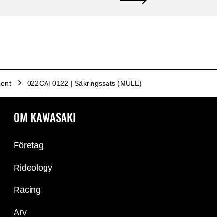
ment
022CAT0122 | Säkringssats (MULE)
OM KAWASAKI
Företag
Rideology
Racing
Arv