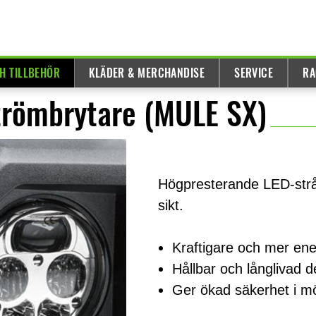
H TILLBEHÖR
KLÄDER & MERCHANDISE
SERVICE
RA
trömbrytare (MULE SX)
Högpresterande LED-strål
sikt.
Kraftigare och mer ene
Hållbar och långlivad d
Ger ökad säkerhet i mö