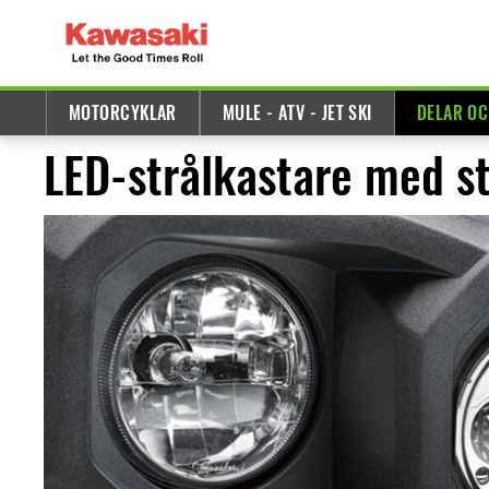
MOTORCYKLAR
MULE - ATV - JET SKI
DELAR OC
LED-strålkastare med s