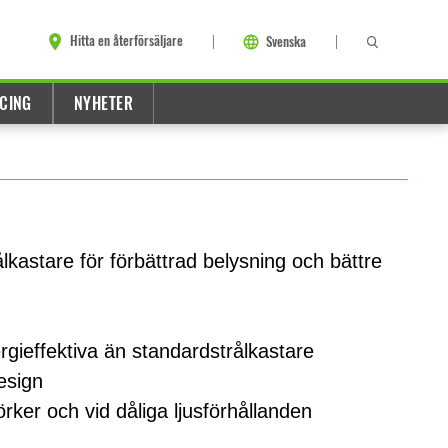
Hitta en återförsäljare
Svenska
CING
NYHETER
kastare för förbättrad belysning och bättre
rgieffektiva än standardstrålkastare
esign
rker och vid dåliga ljusförhållanden