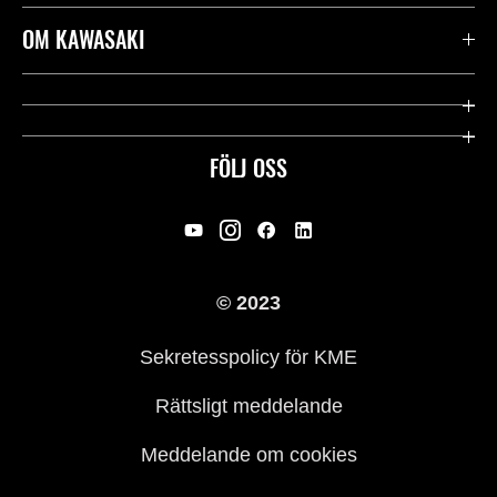
Kontakta oss
OM KAWASAKI
Kawasaki Care
Företag
Användbara länkar
Rideology
FÖLJ OSS
Säkerhet
Racing
Rättsligt & Sekretess
Arv
© 2023
Press
Historia
Sekretesspolicy för KME
Rättsligt meddelande
Meddelande om cookies