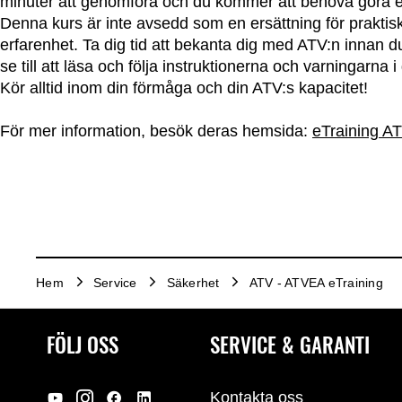
minuter att genomföra och du kommer att behöva göra e
Denna kurs är inte avsedd som en ersättning för praktisk 
erfarenhet. Ta dig tid att bekanta dig med ATV:n innan du
se till att läsa och följa instruktionerna och varningarna 
Kör alltid inom din förmåga och din ATV:s kapacitet!
För mer information, besök deras hemsida:
eTraining A
Hem
Service
Säkerhet
ATV - ATVEA eTraining
FÖLJ OSS
SERVICE & GARANTI
Kontakta oss