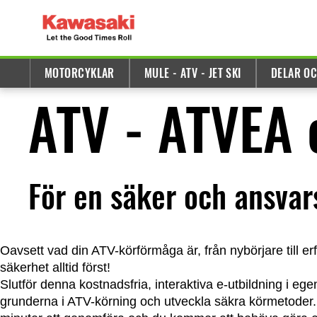
MOTORCYKLAR
MULE - ATV - JET SKI
DELAR OC
ATV - ATVEA 
För en säker och ansvar
Oavsett vad din ATV-körförmåga är, från nybörjare till e
säkerhet alltid först!
Slutför denna kostnadsfria, interaktiva e-utbildning i egen 
grunderna i ATV-körning och utveckla säkra körmetoder. 