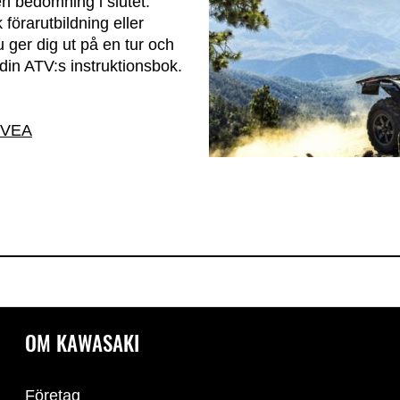
n bedömning i slutet.
förarutbildning eller
 ger dig ut på en tur och
i din ATV:s instruktionsbok.
TVEA
OM KAWASAKI
Företag