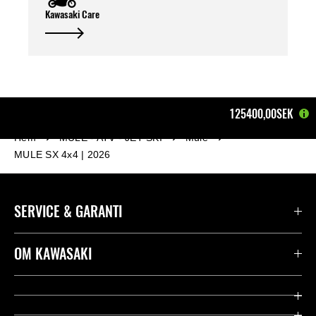
Kawasaki Care
125400,00SEK
Hem
MULE - ATV - JET SKI
Mule
MULE SX 4x4 | 2026
SERVICE & GARANTI
Kontakta oss
OM KAWASAKI
Kawasaki Care
Företag
Användbara länkar