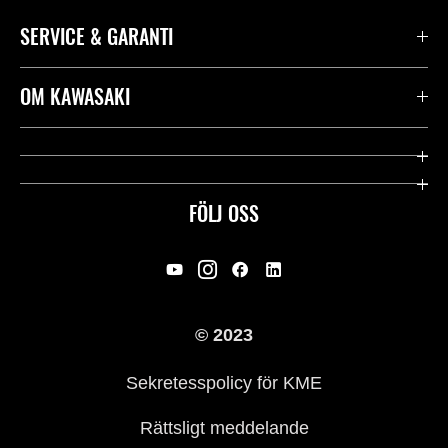
SERVICE & GARANTI
Kontakta oss
OM KAWASAKI
Kawasaki Care
Företag
Användbara länkar
Rideology
FÖLJ OSS
Säkerhet
Racing
Rättsligt & Sekretess
Arv
© 2023
Press
Historia
Sekretesspolicy för KME
Rättsligt meddelande