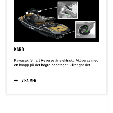
KSRD
Kawasaki Smart Reverse är elektriskt. Aktiveras med
en knapp på det högra handtaget, vilket gör det
möjligt att styra backfunktionen med en hand. När
backskopan är fälls ut vänder den på vattenstrålen.
VISA MER