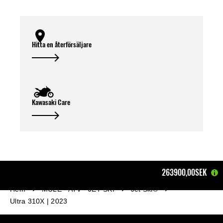
Hitta en återförsäljare
Kawasaki Care
263900,00SEK
Hem
MULE - ATV - JET SKI
Jet Ski®
Ultra 310X | 2023