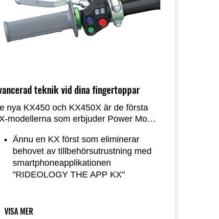
vancerad teknik vid dina fingertoppar
e nya KX450 och KX450X är de första
X-modellerna som erbjuder Power Mode-
al och Kawasaki Traction Control med en
Ännu en KX först som eliminerar
napptryckning. Och med smartphone-
behovet av tillbehörsutrustning med
nslutning kan förare justera
smartphoneapplikationen
otormappningar direkt från sina
"RIDEOLOGY THE APP KX"
martphones* *
VISA MER