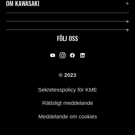
Kontakta oss
OM KAWASAKI
Kawasaki Care
Företag
Användbara länkar
Rideology
FÖLJ OSS
Säkerhet
Racing
Rättsligt & Sekretess
Arv
© 2023
Press
Historia
Sekretesspolicy för KME
Rättsligt meddelande
Meddelande om cookies