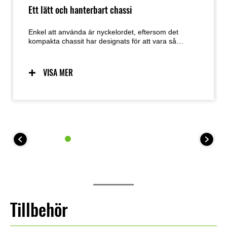
Ett lätt och hanterbart chassi
Enkel att använda är nyckelordet, eftersom det
kompakta chassit har designats för att vara så
användarvänligt som möjligt. Förutsägbar hantering
tack vare ett chassi utformat med låg vikt,
manövrerbarhet och masscentralisering i åtanke ger
VISA MER
en utmärkt känsla och självförtroende för ett brett
spektrum av förare. Den enkla hanteringen
underlättar även manövrering vid parkering.
Tillbehör