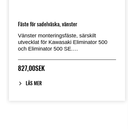
Fäste för sadelväska, vänster
Vänster monteringsfäste, särskilt
utvecklat för Kawasaki Eliminator 500
och Eliminator 500 SE.
Ger en stabil och exakt infästningspunkt
827,00SEK
för snabbfäst sadelväska och är diskret
utformat för att följa motorcykelns linjer.
När väskan tas bort återstår endast
LÄS MER
diskreta fästpunkter. Krävs för montering
av vänster sadelväska.
Säljs styckvis (vänster sida).