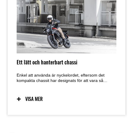
Ett lätt och hanterbart chassi
Enkel att använda är nyckelordet, eftersom det
kompakta chassit har designats för att vara så
användarvänligt som möjligt. Förutsägbar hantering
tack vare ett chassi utformat med låg vikt,
manövrerbarhet och masscentralisering i åtanke ger
VISA MER
en utmärkt känsla och självförtroende för ett brett
spektrum av förare. Den enkla hanteringen
underlättar även manövrering vid parkering.