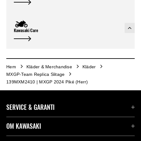
Kawasaki Care
Hem
Kläder & Merchandise
Kläder
MXGP-Team Replica Slitage
139MXM2410 | MXGP 2024 Piké (Herr)
SERVICE & GARANTI
Kontakta oss
OM KAWASAKI
Kawasaki Care