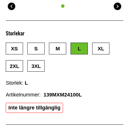
Storlekar
XS
S
M
L
XL
2XL
3XL
Storlek:
L
Artikelnummer:
139MXM24100L
Inte längre tillgänglig