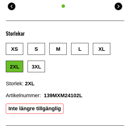
Storlekar
XS
S
M
L
XL
2XL
3XL
Storlek:
2XL
Artikelnummer:
139MXM24102L
Inte längre tillgänglig