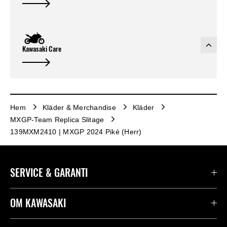
Kawasaki Care
Hem
Kläder & Merchandise
Kläder
MXGP-Team Replica Slitage
139MXM2410 | MXGP 2024 Piké (Herr)
SERVICE & GARANTI
Kontakta oss
OM KAWASAKI
Kawasaki Care