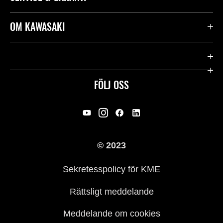
Kontakta oss
OM KAWASAKI
Kawasaki Care
Företag
Användbara länkar
Rideology
FÖLJ OSS
Säkerhet
Racing
Rättsligt & Sekretess
Arv
© 2023
Press
Historia
Sekretesspolicy för KME
Rättsligt meddelande
Meddelande om cookies