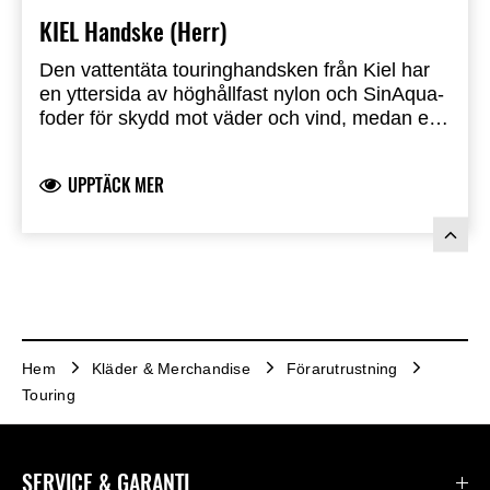
KIEL Handske (Herr)
Den vattentäta touringhandsken från Kiel har
en yttersida av höghållfast nylon och SinAqua-
foder för skydd mot väder och vind, medan ett
CE Level 1 TPU-knogskydd ger stötskydd.
UPPTÄCK MER
Hem
Kläder & Merchandise
Förarutrustning
Touring
SERVICE & GARANTI