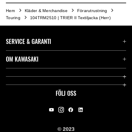
Hem
Kläder & Merchandise
Förarutrustning
Touring
104TRM2510 | TRIER II Textiljacka (Herr)
SERVICE & GARANTI
Kontakta oss
OM KAWASAKI
Kawasaki Care
Företag
Användbara länkar
Rideology
FÖLJ OSS
Säkerhet
Racing
Rättsligt & Sekretess
Arv
© 2023
Press