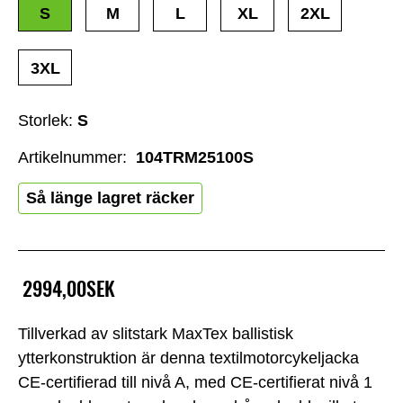
S
M
L
XL
2XL
3XL
Storlek:
S
Artikelnummer:
104TRM25100S
Så länge lagret räcker
2994,00SEK
Tillverkad av slitstark MaxTex ballistisk
ytterkonstruktion är denna textilmotorcykeljacka
CE-certifierad till nivå A, med CE-certifierat nivå 1