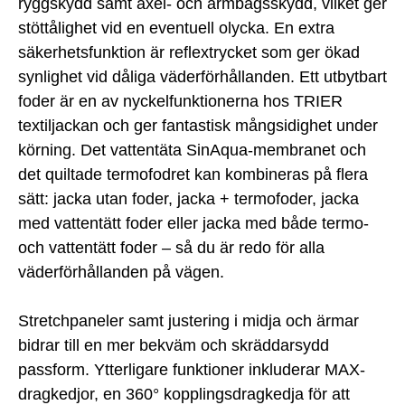
ryggskydd samt axel- och armbågsskydd, vilket ger
stöttålighet vid en eventuell olycka. En extra
säkerhetsfunktion är reflextrycket som ger ökad
synlighet vid dåliga väderförhållanden. Ett utbytbart
foder är en av nyckelfunktionerna hos TRIER
textiljackan och ger fantastisk mångsidighet under
körning. Det vattentäta SinAqua-membranet och
det quiltade termofodret kan kombineras på flera
sätt: jacka utan foder, jacka + termofoder, jacka
med vattentätt foder eller jacka med både termo-
och vattentätt foder – så du är redo för alla
väderförhållanden på vägen.
Stretchpaneler samt justering i midja och ärmar
bidrar till en mer bekväm och skräddarsydd
passform. Ytterligare funktioner inkluderar MAX-
dragkedjor, en 360° kopplingsdragkedja för att