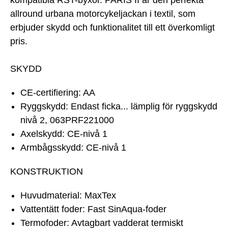
kompatibla RST-byxor. PARIS II är den perfekta
allround urbana motorcykeljackan i textil, som
erbjuder skydd och funktionalitet till ett överkomligt
pris.
SKYDD
CE-certifiering: AA
Ryggskydd: Endast ficka... lämplig för ryggskydd
nivå 2, 063PRF221000
Axelskydd: CE-nivå 1
Armbågsskydd: CE-nivå 1
KONSTRUKTION
Huvudmaterial: MaxTex
Vattentätt foder: Fast SinAqua-foder
Termofoder: Avtagbart vadderat termiskt