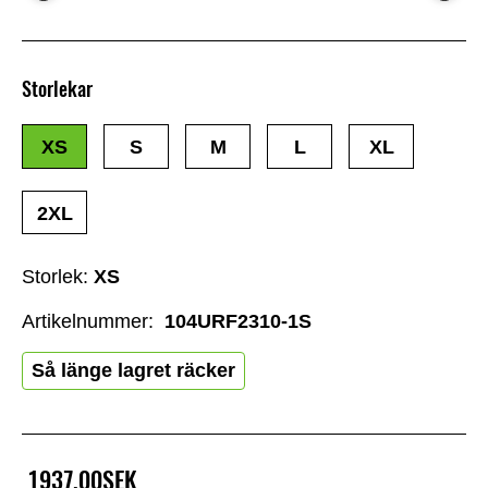
Storlekar
XS
S
M
L
XL
2XL
Storlek:
XS
Artikelnummer:
104URF2310-1S
Så länge lagret räcker
1937,00SEK