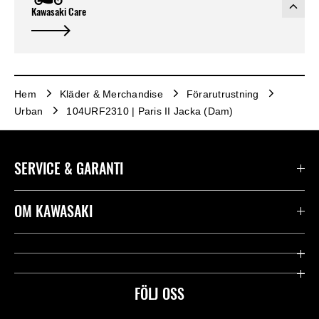
Kawasaki Care
Hem
Kläder & Merchandise
Förarutrustning
Urban
104URF2310 | Paris II Jacka (Dam)
SERVICE & GARANTI
Kontakta oss
OM KAWASAKI
Kawasaki Care
Företag
Användbara länkar
Rideology
FÖLJ OSS
Säkerhet
Racing