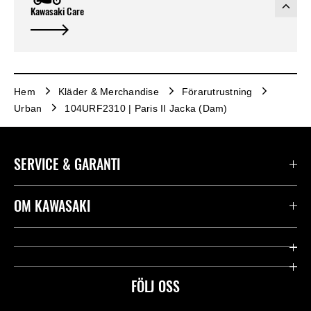
Kawasaki Care
Hem
Kläder & Merchandise
Förarutrustning
Urban
104URF2310 | Paris II Jacka (Dam)
SERVICE & GARANTI
Kontakta oss
OM KAWASAKI
Kawasaki Care
Företag
Användbara länkar
Rideology
FÖLJ OSS
Säkerhet
Racing