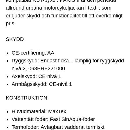
kompatibla RST-byxor. PARIS II är den perfekta
allround urbana motorcykeljackan i textil, som
erbjuder skydd och funktionalitet till ett överkomligt
pris.
SKYDD
CE-certifiering: AA
Ryggskydd: Endast ficka... lämplig för ryggskydd
nivå 2, 063PRF221000
Axelskydd: CE-nivå 1
Armbågsskydd: CE-nivå 1
KONSTRUKTION
Huvudmaterial: MaxTex
Vattentätt foder: Fast SinAqua-foder
Termofoder: Avtagbart vadderat termiskt