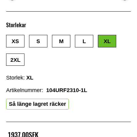
Storlekar
XS
S
M
L
XL
2XL
Storlek:
XL
Artikelnummer:
104URF2310-1L
Så länge lagret räcker
1937,00SEK