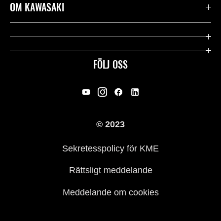
Kontakta oss
OM KAWASAKI
Kawasaki Care
Företag
Användbara länkar
Rideology
FÖLJ OSS
Säkerhet
Racing
Rättsligt & Sekretess
Arv
© 2023
Press
Historia
Sekretesspolicy för KME
Rättsligt meddelande
Meddelande om cookies