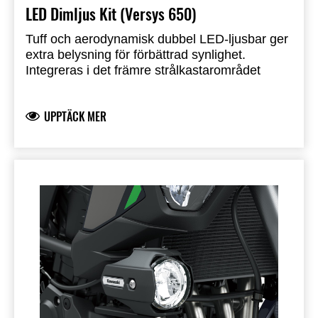
LED Dimljus Kit (Versys 650)
Tuff och aerodynamisk dubbel LED-ljusbar ger
extra belysning för förbättrad synlighet.
Integreras i det främre strålkastarområdet
Reflector Facing Technology (RFT) möjliggör
optimal LED-utgång medan den förbrukar
UPPTÄCK MER
mycket mindre ström än vanliga LED- eller
halogenlampor
Stålfäste med slagkraftiga ljushus i plast
Rekommenderad installation av auktoriserad
återförsäljare