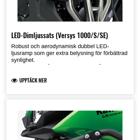
LED-Dimljussats (Versys 1000/S/SE)
Robust och aerodynamisk dubbel LED-
ljusramp som ger extra belysning för förbättrad
synlighet.
Integreras i strålkastarnas frontområde
Reflector Facing Technology (RFT) möjliggör
UPPTÄCK MER
optimal LED-effekt med betydligt lägre
strömförbrukning än vanliga LED- eller
halogenlampor
Stålfäste med ljushus i slagtålig plast
Montering rekommenderas av återförsäljare