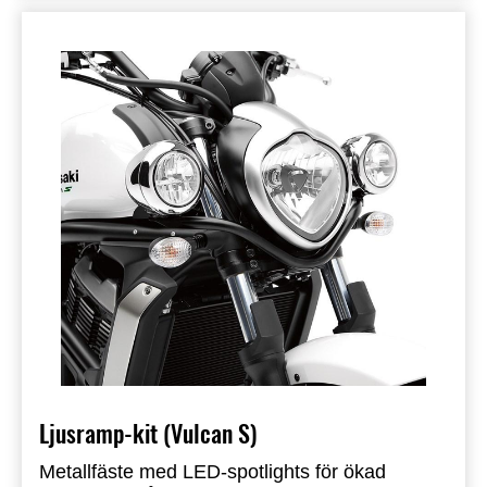
(99994‑0998) och reläkit (99994‑1004), säljs
separat.
Ljusramp-kit (Vulcan S)
Metallfäste med LED-spotlights för ökad