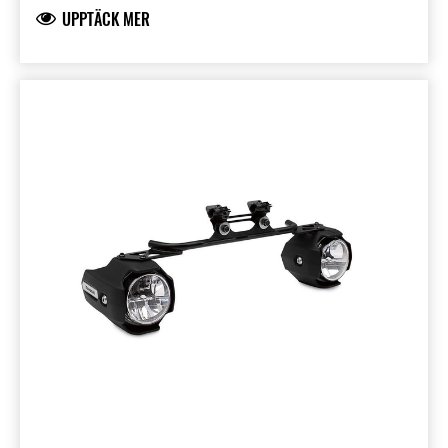
UPPTÄCK MER
mycket mindre enegri än vanliga LED- eller
halogenlampor
Stålfäste med slagkraftiga ljushus i plast
Installationen rekommenderas hos en
återförsäljare