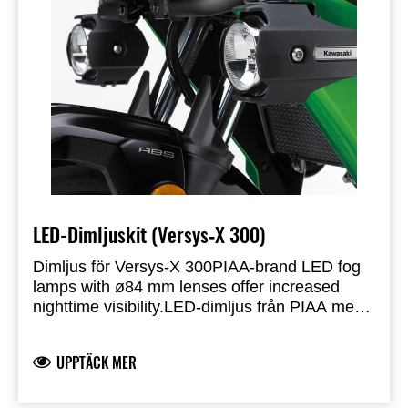
LED-Dimljuskit (Versys‑X 300)
Dimljus för Versys‑X 300
PIAA-brand LED fog
lamps with ø84 mm lenses offer increased
nighttime visibility.
LED-dimljus från PIAA med
84 mm-linser ger ökad synlighet nattetid.
Strömförbrukningen är endast 8W per
UPPTÄCK MER
lampa.
Dimljusen monteras smidigt på
motorskydden och förstärker motorcykelns
äventyrsstil.
Kräver separata motorskydd