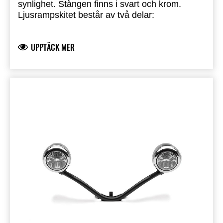
synlighet.
Stången finns i svart och krom.
Ljusrampskitet består av två delar:
LED-ljusrampsats
999940511 - Svart
UPPTÄCK MER
Relä - 999940510