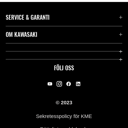
SERVICE & GARANTI
Kontakta oss
OM KAWASAKI
Kawasaki Care
Företag
Användbara länkar
Rideology
FÖLJ OSS
Säkerhet
Racing
Rättsligt & Sekretess
Arv
© 2023
Press
Historia
Sekretesspolicy för KME