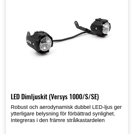
LED Dimljuskit (Versys 1000/S/SE)
Robust och aerodynamisk dubbel LED-ljus ger
ytterligare belysning för förbättrad synlighet.
Integreras i den främre strålkastardelen
Reflector Facing Technology (RFT) möjliggör
optimal LED-effekt samtidigt som den förbrukar