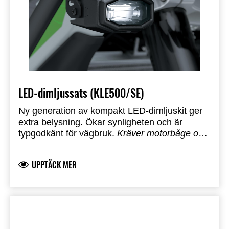
LED-dimljussats (KLE500/SE)
Ny generation av kompakt LED-dimljuskit ger
extra belysning. Ökar synligheten och är
typgodkänt för vägbruk.
Kräver motorbåge och
reläkit
Kontrollera lokala trafikregler för
användning.
UPPTÄCK MER