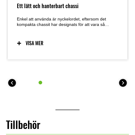
Ett lätt och hanterbart chassi
Enkel att använda är nyckelordet, eftersom det
kompakta chassit har designats för att vara så
användarvänligt som möjligt. Förutsägbar hantering
tack vare ett chassi utformat med låg vikt,
manövrerbarhet och masscentralisering i åtanke ger
VISA MER
en utmärkt känsla och självförtroende för ett brett
spektrum av förare. Den enkla hanteringen
underlättar även manövrering vid parkering.
Tillbehör