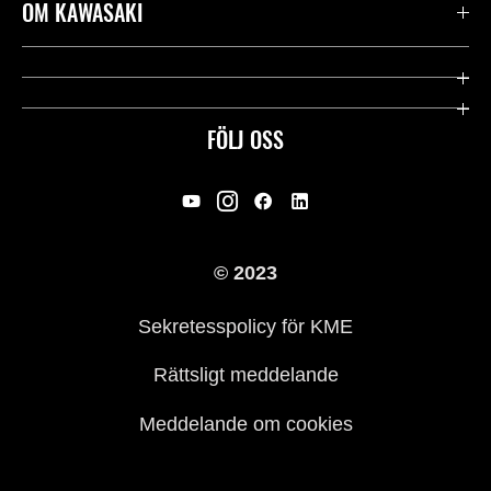
Kontakta oss
OM KAWASAKI
Kawasaki Care
Företag
Användbara länkar
Rideology
FÖLJ OSS
Säkerhet
Racing
Rättsligt & Sekretess
Arv
© 2023
Press
Historia
Sekretesspolicy för KME
Rättsligt meddelande
Meddelande om cookies