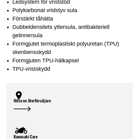
Ledsystem för vriststöd
Polykarbonat vridstyv sula
Förstärkt tåhätta
Dubbeldensitets yttersula, antibakteriell
gelinnersula
Formgjutet termoplastiskt polyuretan (TPU)
skenbensskydd
Formgjuten TPU-hälkapsel
TPU-vristskydd
Hitta en återförsäljare
Kawasaki Care