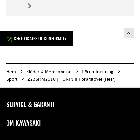
CERTIFICATES OF CONFORMITY
Hem
Kläder & Merchandise
Förarutrustning
Sport
223SRM2510 | TURIN II Förarstövel (Herr)
SERVICE & GARANTI
Kontakta oss
OM KAWASAKI
Kawasaki Care