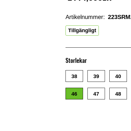
Artikelnummer:
223SRM
Tillgängligt
Storlekar
38
39
40
46
47
48