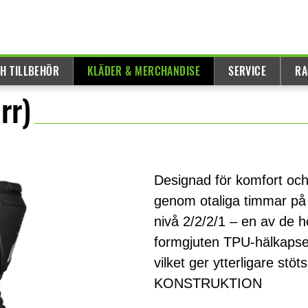
H TILLBEHÖR
KLÄDER & MERCHANDISE
SERVICE
RA
rr)
Designad för komfort och
genom otaliga timmar på v
nivå 2/2/2/1 – en av de 
formgjuten TPU-hälkaps
vilket ger ytterligare stöt
KONSTRUKTION