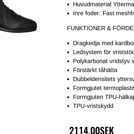
Huvudmaterial Yttermat
Inre foder: Fast meshf
FUNKTIONER & FÖRDE
Dragkedja med kardbo
Ledsystem för vriststö
Polykarbonat vridstyv 
Förstärkt tåhätta
Dubbeldensitets yttersul
Formgjutet termoplast
Formgjuten TPU-hälka
TPU-vristskydd
2114,00SEK