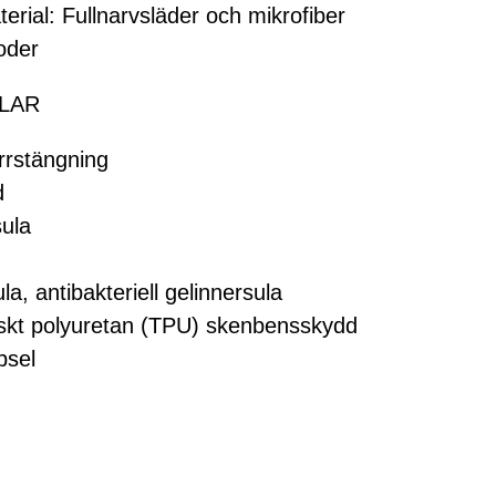
erial: Fullnarvsläder och mikrofiber
oder
LAR
rrstängning
d
sula
a, antibakteriell gelinnersula
iskt polyuretan (TPU) skenbensskydd
psel