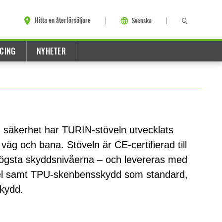
Hitta en återförsäljare
Svenska
CING
NYHETER
 säkerhet har TURIN-stöveln utvecklats
äg och bana. Stöveln är CE-certifierad till
högsta skyddsnivåerna – och levereras med
el samt TPU-skenbensskydd som standard,
skydd.