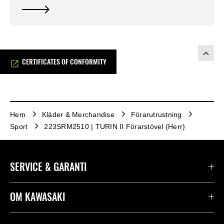
CERTIFICATES OF CONFORMITY
Hem
Kläder & Merchandise
Förarutrustning
Sport
223SRM2510 | TURIN II Förarstövel (Herr)
SERVICE & GARANTI
Kontakta oss
OM KAWASAKI
Kawasaki Care