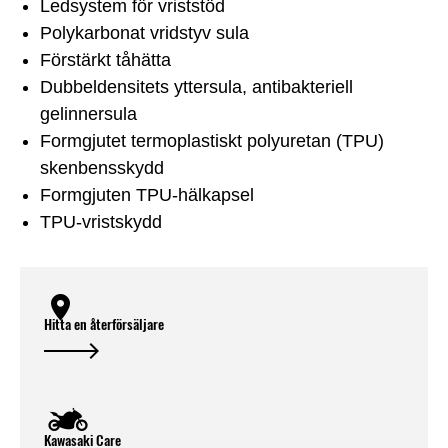
Ledsystem för vriststöd
Polykarbonat vridstyv sula
Förstärkt tåhätta
Dubbeldensitets yttersula, antibakteriell
gelinnersula
Formgjutet termoplastiskt polyuretan (TPU)
skenbensskydd
Formgjuten TPU-hälkapsel
TPU-vristskydd
Hitta en återförsäljare
Kawasaki Care