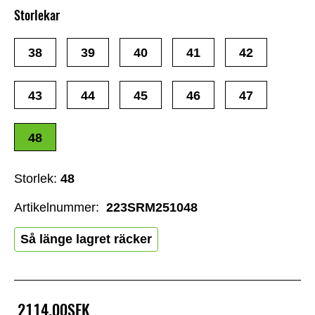
Storlekar
38
39
40
41
42
43
44
45
46
47
48
Storlek:
48
Artikelnummer:
223SRM251048
Så länge lagret räcker
2114,00SEK