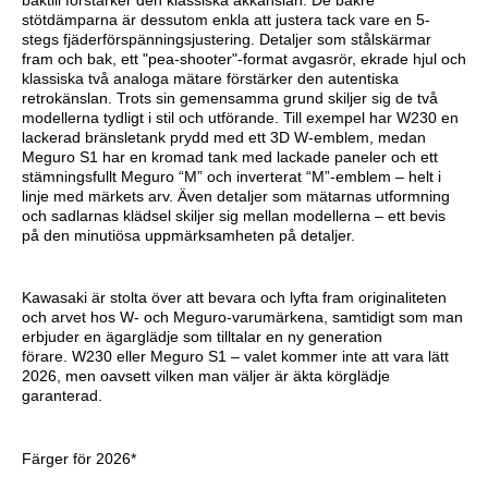
stötdämparna är dessutom enkla att justera tack vare en 5-
stegs fjäderförspänningsjustering. Detaljer som stålskärmar
fram och bak, ett "pea-shooter"-format avgasrör, ekrade hjul och
klassiska två analoga mätare förstärker den autentiska
retrokänslan. Trots sin gemensamma grund skiljer sig de två
modellerna tydligt i stil och utförande. Till exempel har W230 en
lackerad bränsletank prydd med ett 3D W-emblem, medan
Meguro S1 har en kromad tank med lackade paneler och ett
stämningsfullt Meguro “M” och inverterat “M”-emblem – helt i
linje med märkets arv. Även detaljer som mätarnas utformning
och sadlarnas klädsel skiljer sig mellan modellerna – ett bevis
på den minutiösa uppmärksamheten på detaljer.
Kawasaki är stolta över att bevara och lyfta fram originaliteten
och arvet hos W- och Meguro-varumärkena, samtidigt som man
erbjuder en ägarglädje som tilltalar en ny generation
förare. W230 eller Meguro S1 – valet kommer inte att vara lätt
2026, men oavsett vilken man väljer är äkta körglädje
garanterad.
Färger för 2026*