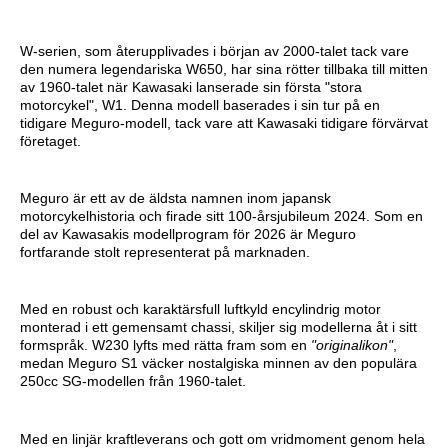
W-serien, som återupplivades i början av 2000-talet tack vare
den numera legendariska W650, har sina rötter tillbaka till mitten
av 1960-talet när Kawasaki lanserade sin första "stora
motorcykel", W1. Denna modell baserades i sin tur på en
tidigare Meguro-modell, tack vare att Kawasaki tidigare förvärvat
företaget.
Meguro är ett av de äldsta namnen inom japansk
motorcykelhistoria och firade sitt 100-årsjubileum 2024. Som en
del av Kawasakis modellprogram för 2026 är Meguro
fortfarande stolt representerat på marknaden.
Med en robust och karaktärsfull luftkyld encylindrig motor
monterad i ett gemensamt chassi, skiljer sig modellerna åt i sitt
formspråk. W230 lyfts med rätta fram som en
"originalikon"
,
medan Meguro S1 väcker nostalgiska minnen av den populära
250cc SG-modellen från 1960-talet.
Med en linjär kraftleverans och gott om vridmoment genom hela