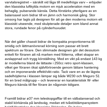
varvtalsregistret – särskilt vid låga till medelhöga varv – erbjuder
den klassiska luftkylda motorn en mjuk acceleration med en
behaglig, pulserande känsla. Detta förstärks ytterligare av en
balansaxel som bidrar till en jämn och harmonisk gång. Stor
omsorg har lagts på designen för att ge den moderna motorn ett
klassiskt utseende, med skulpterade detaljer som bland annat
stora, rundade fenor på cylinderhuvudet.
När det gäller chassit bidrar de kompakta proportionerna till
smidig och lättmanövrerad körning som passar ett brett
spektrum av förare. Den slimmade designen gör det dessutom
enkelt för föraren att nå marken med fötterna, vilket skapar en
avslappnad och trygg körställning. Med en vikt på endast 143 kg
är modellerna bland de lättaste i 250cc retro sport-klassen,
vilket ger föraren ökat självförtroende genom lättare hantering
och en imponerande effekt/vikt-ratio. Tack vare en av de lägsta
sadelhöjderna i klassen lämpar sig både W230 och Meguro S1
för en bred målgrupp – och levererar en karakteristisk W- eller
Meguro-känsla till fler förare än någonsin tidigare.
Framtill bidrar ø37 mm teleskopgafflar till en välbalanserad och
stabil körkänsla på landsväg, medan ett tvåstötdämparsystem
baktill förstärker den klassiska åkkänslan. De bakre