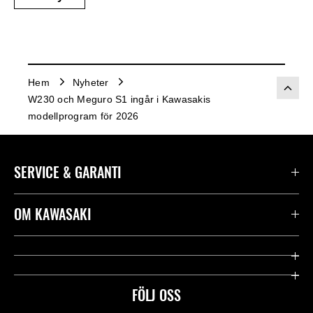
Hem
Nyheter
W230 och Meguro S1 ingår i Kawasakis
modellprogram för 2026
SERVICE & GARANTI
Kontakta oss
OM KAWASAKI
Kawasaki Care
Företag
Användbara länkar
Rideology
FÖLJ OSS
Säkerhet