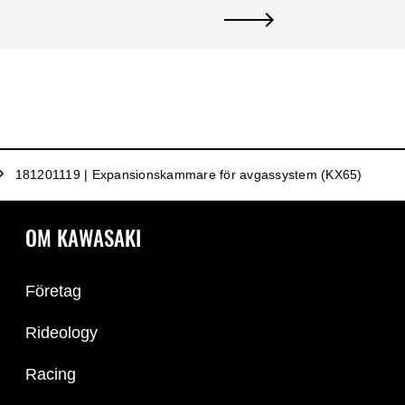
181201119 | Expansionskammare för avgassystem (KX65)
OM KAWASAKI
Företag
Rideology
Racing