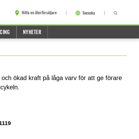
Hitta en återförsäljare
Svenska
CING
NYHETER
ch ökad kraft på låga varv för att ge förare
rcykeln.
1119