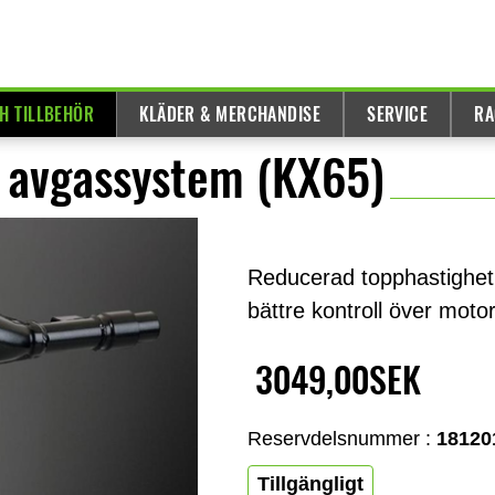
H TILLBEHÖR
KLÄDER & MERCHANDISE
SERVICE
RA
 avgassystem (KX65)
Reducerad topphastighet o
bättre kontroll över moto
3049,00SEK
Reservdelsnummer :
18120
Tillgängligt