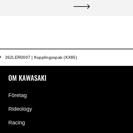
262LER0007 | Kopplingsspak (KX85)
OM KAWASAKI
Företag
Rideology
Racing