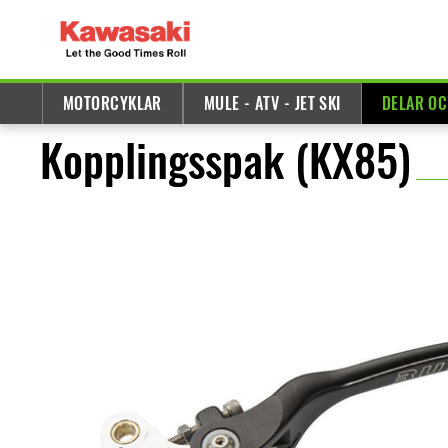
MOTORCYKLAR
MULE - ATV - JET SKI
DELAR OC
Kopplingsspak (KX85)