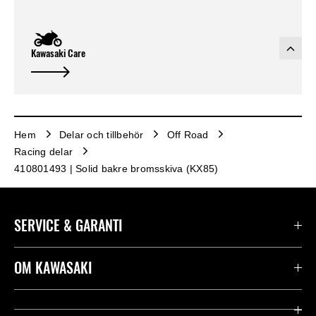
Kawasaki Care
Hem
Delar och tillbehör
Off Road
Racing delar
410801493 | Solid bakre bromsskiva (KX85)
SERVICE & GARANTI
Kontakta oss
OM KAWASAKI
Kawasaki Care
Företag