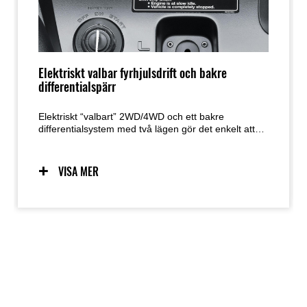
Elektriskt valbar fyrhjulsdrift och bakre
differentialspärr
Elektriskt “valbart” 2WD/4WD och ett bakre
differentialsystem med två lägen gör det enkelt att
växla mellan drivsystem beroende på varierande
terräng och användningsområden.
VISA MER