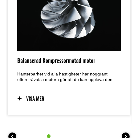
Balanserad Kompressormatad motor
Hanterbarhet vid alla hastigheter har noggrant
eftersträvats i motorn gör att du kan uppleva den
höga effekten på 200 PS. Traditionellt för att få mer
kraft är en ökning av större motor det första steget,
men detta ökar också vikten, vilket minskar fördelen
VISA MER
med den vunna kraften. Med den nakna Z H2 har
den överladdade motorn eliminerat det problemet.
Den vattenkylda DOHC 4-ventils parallella 4-
cylindriga 998 cm3 överladdade motorn genererar
hög effekt på upp till 147Kw (200 PS) samtidigt som
den är lätt och kompakt. Den ger en överväldigande
acceleration som du inte kan känna med en