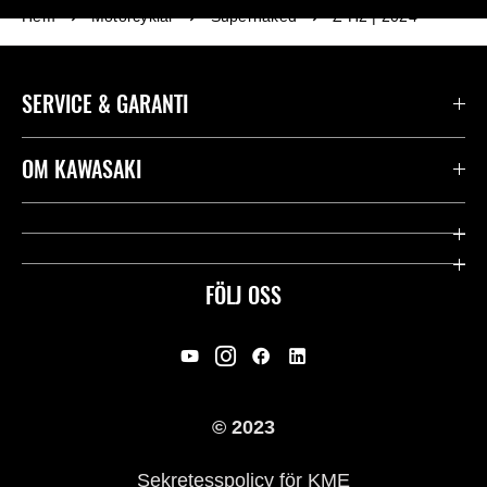
Hem
Motorcyklar
Supernaked
Z H2 | 2024
SERVICE & GARANTI
Kontakta oss
OM KAWASAKI
Kawasaki Care
Företag
Användbara länkar
Rideology
FÖLJ OSS
Säkerhet
Racing
Rättsligt & Sekretess
Arv
© 2023
Press
Historia
Sekretesspolicy för KME