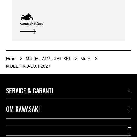
Kawasaki Care
Hem
MULE - ATV - JET SKI
Mule
MULE PRO-DX | 2027
SERVICE & GARANTI
Kontakta oss
OM KAWASAKI
Kawasaki Care
Företag
Användbara länkar