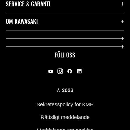
SERVICE & GARANTI
Kontakta oss
OM KAWASAKI
Kawasaki Care
Företag
Användbara länkar
Rideology
FÖLJ OSS
Säkerhet
Racing
Rättsligt & Sekretess
Arv
© 2023
Press
Historia
Sekretesspolicy för KME
Rättsligt meddelande