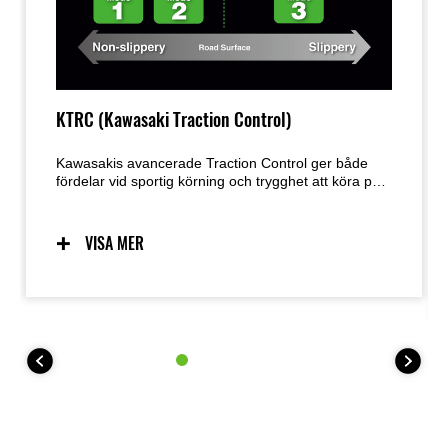
KTRC (Kawasaki Traction Control)
Kawasakis avancerade Traction Control ger både
fördelar vid sportig körning och trygghet att köra på
underlag som kan vara hala. Tre valbara lägen
erbjuder olika nivåer för att passa körsituationen och
förarens önskemål.
VISA MER