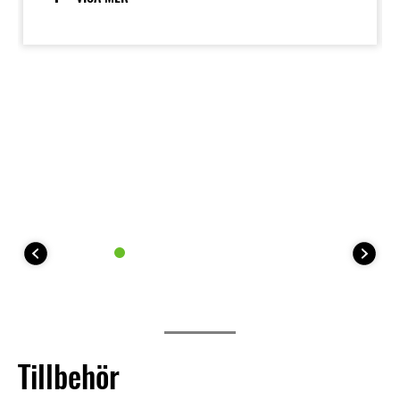
låter föraren röra sig fritt. Den förarfokuserade och
mycket lättkontrollerade karaktären gör KLE500 till
det självklara valet för alla långa äventyrsresor.
Tillbehör