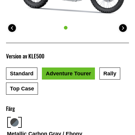
Version av KLE500
Standard
Adventure Tourer
Rally
Top Case
Färg
Metallic Carbon Gray / Ebony