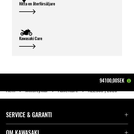
Hitta en återförsäljare
Kawasaki Care
94100,00SEK
Hem
Motorcyklar
Adventure
KLE500 | 2026
SERVICE & GARANTI
Kontakta oss
OM KAWASAKI