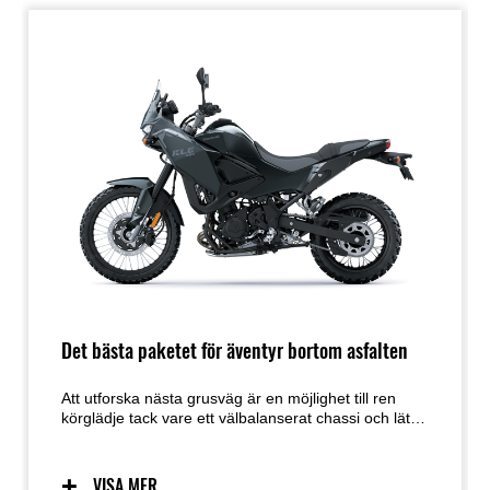
Det bästa paketet för äventyr bortom asfalten
Att utforska nästa grusväg är en möjlighet till ren
körglädje tack vare ett välbalanserat chassi och lätt,
intuitiv hantering. Den genomtänkta körställningen
ger KLE500 en naturlig känsla oavsett om du står
upp eller sitter ner, medan den sömlösa karossen
VISA MER