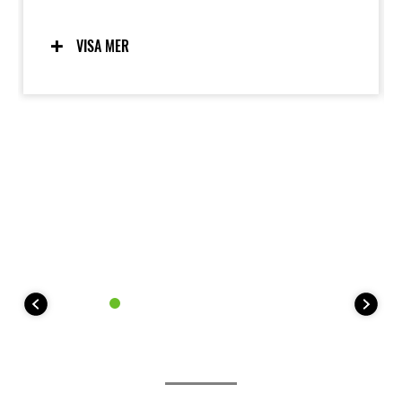
intuitiv hantering. Den genomtänkta körställningen
ger KLE500 en naturlig känsla oavsett om du står
upp eller sitter ner, medan den sömlösa karossen
VISA MER
låter föraren röra sig fritt. Den förarfokuserade och
mycket lättkontrollerade karaktären gör KLE500 till
det självklara valet för alla långa äventyrsresor.