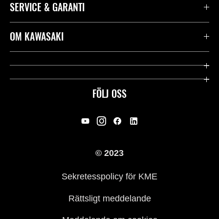
SERVICE & GARANTI
Kontakta oss
OM KAWASAKI
Kawasaki Care
Företag
Användbara länkar
Rideology
FÖLJ OSS
Säkerhet
Racing
Rättsligt & Sekretess
Arv
© 2023
Press
Historia
Sekretesspolicy för KME
Rättsligt meddelande