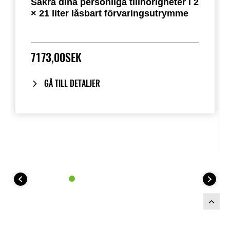
Säkra dina personliga tillhörigheter i 2
× 21 liter låsbart förvaringsutrymme
7173,00SEK
GÅ TILL DETALJER