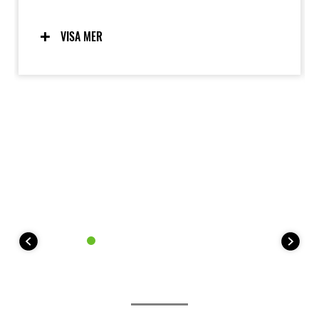
intuitiv hantering. Den genomtänkta körställningen
ger KLE500 en naturlig känsla oavsett om du står
upp eller sitter ner, medan den sömlösa karossen
VISA MER
låter föraren röra sig fritt. Den förarfokuserade och
mycket lättkontrollerade karaktären gör KLE500 till
det självklara valet för alla långa äventyrsresor.