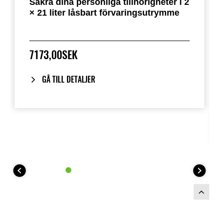
Säkra dina personliga tillhörigheter i 2
× 21 liter låsbart förvaringsutrymme
7173,00SEK
GÅ TILL DETALJER