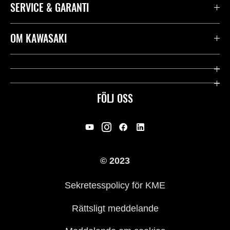
SERVICE & GARANTI
Kontakta oss
OM KAWASAKI
Kawasaki Care
Företag
Användbara länkar
Rideology
FÖLJ OSS
Säkerhet
Racing
Rättsligt & Sekretess
Arv
© 2023
Press
Historia
Sekretesspolicy för KME
Rättsligt meddelande