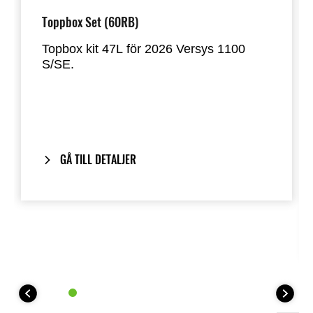
Toppbox Set (60RB)
Topbox kit 47L för 2026 Versys 1100
S/SE.
Toppbox med rymligt förvaringsutrymme
på 47 liter. Rymmer två av de flesta
integralhjälmar.
Inkluderar vårt One-Key System: Din
GÅ TILL DETALJER
motorcykelnyckel låser och låser även
upp toppboxen.
Anpassad för att matcha
2026
årsmodell Versys 1100 S & SE
färgscheman.
Nödvändiga delar för installation: