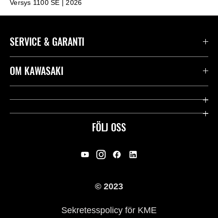
Versys 1100 SE | 2026
SERVICE & GARANTI
Kontakta oss
OM KAWASAKI
Kawasaki Care
Företag
Användbara länkar
Rideology
FÖLJ OSS
Säkerhet
Racing
Rättsligt & Sekretess
Arv
© 2023
Press
Historia
Sekretesspolicy för KME