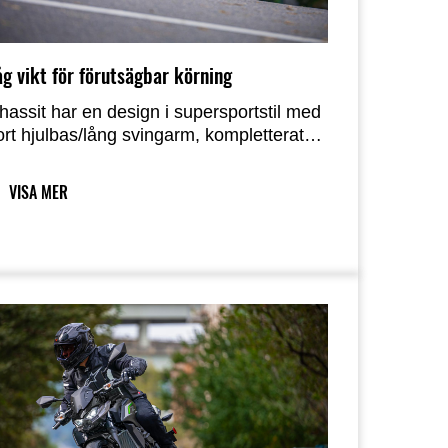
åg vikt för förutsägbar körning
hassit har en design i supersportstil med
ort hjulbas/lång svingarm, kompletterat
ed en optimerad däcksinställning som
er lätt, naturlig hantering. Cykelns låga
VISA MER
ikt bidrar också till enkel hantering och
nderlättar manövrering när du hanterar
ykeln, till exempel vid parkering.