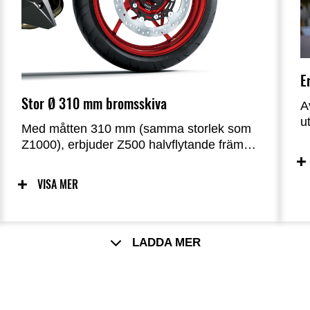
E
Stor Ø 310 mm bromsskiva
A
u
Med måtten 310 mm (samma storlek som
vi
Z1000), erbjuder Z500 halvflytande främre
D
bromsskiva säker bromskraft. Alla
o
modeller är utrustade med ABS.
VISA MER
i
c
k
LADDA MER