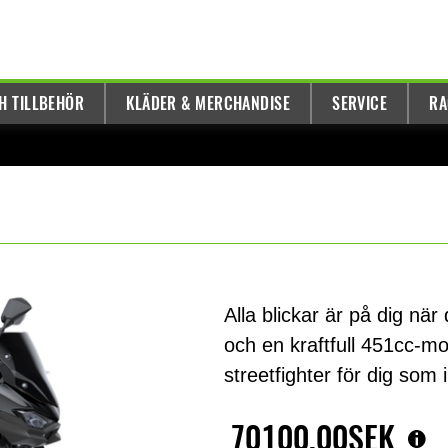
H TILLBEHÖR
KLÄDER & MERCHANDISE
SERVICE
RA
Alla blickar är på dig nä
och en kraftfull 451cc-m
streetfighter för dig som 
70100,00SEK