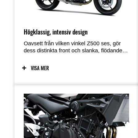
Högklassig, intensiv design
Oavsett från vilken vinkel Z500 ses, gör
dess distinkta front och slanka, flödande
linjer det tydligt att detta är en medlem av
Ninja-familjen, med tävlingsinspirerat, stor-
VISA MER
motorcykelutseende. Formen på den fulla
kåpkarossen främjar en känsla av enhet
med föraren, vilket hjälper dem att känna
sig ett med motorcykeln.