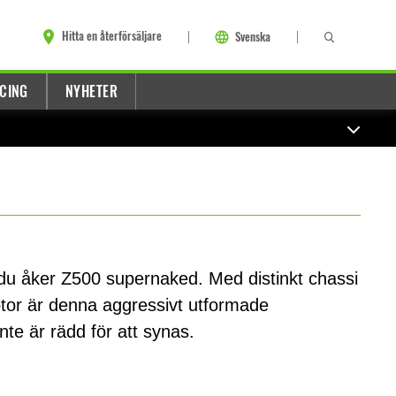
Hitta en återförsäljare
Svenska
CING
NYHETER
r du åker Z500 supernaked. Med distinkt chassi
otor är denna aggressivt utformade
inte är rädd för att synas.