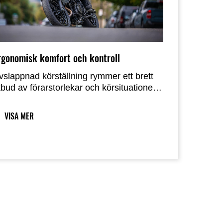
rgonomisk komfort och kontroll
vslappnad körställning rymmer ett brett
tbud av förarstorlekar och körsituationer,
lket bidrar till dess förarvänliga karaktär.
en relativt upprättstående körställningen
VISA MER
ch det breda styret sätter föraren i den
dealiska positionen för aktiv kontroll av
ykeln, vilket underlättar dynamisk, sportig
örning