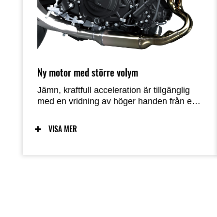
Ny motor med större volym
Jämn, kraftfull acceleration är tillgänglig
med en vridning av höger handen från en
ny 451 cm3 motor. Accelerationen känns
snabb tack vare massor av kraft i låg- till
VISA MER
mellanvarvsregistret och tillräckligt med
kraft i högvarvsregistret. Med
välbalanserad effekt och stark acceleration
i hela varvtalsregistret gör kombinationen
av denna motor med ett lätt chassi att
maskinen är väl lämpad för en mängd
olika körstilar.