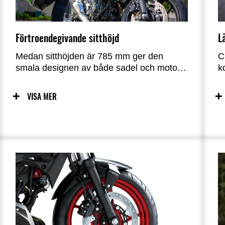
Förtroendegivande sitthöjd
L
Medan sitthöjden är 785 mm ger den
C
smala designen av både sadel och motorn
k
en rak linje för att nå marken med fötterna.
m
Sadelns platta form erbjuder bra stoppning
g
VISA MER
i den främre delen utan att offra
v
räckvidden till marken.
u
c