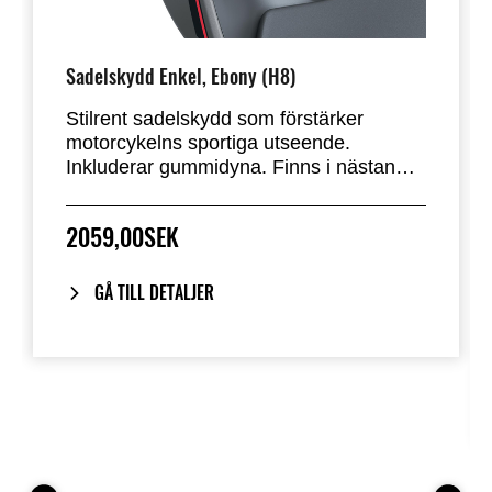
Sadelskydd Enkel, Ebony (H8)
Stilrent sadelskydd som förstärker
motorcykelns sportiga utseende.
Inkluderar gummidyna. Finns i nästan
alla standardfärger från fabrik. Ersätter
passagerarsätet på Ninja 500 & Z500.
2059,00SEK
GÅ TILL DETALJER