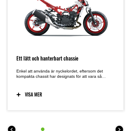
Ett lätt och hanterbart chassie
Enkel att använda är nyckelordet, eftersom det
kompakta chassit har designats för att vara så
användarvänligt som möjligt. Förutsägbar hantering
tack vare ett chassi utformat med låg vikt,
manövrerbarhet och masscentralisering i åtanke ger
VISA MER
en utmärkt känsla och självförtroende för ett brett
spektrum av förare. Den enkla hanteringen
underlättar även manövrering vid parkering.