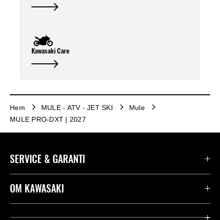
Kawasaki Care
Hem
MULE - ATV - JET SKI
Mule
MULE PRO-DXT | 2027
SERVICE & GARANTI
Kontakta oss
OM KAWASAKI
Kawasaki Care
Företag