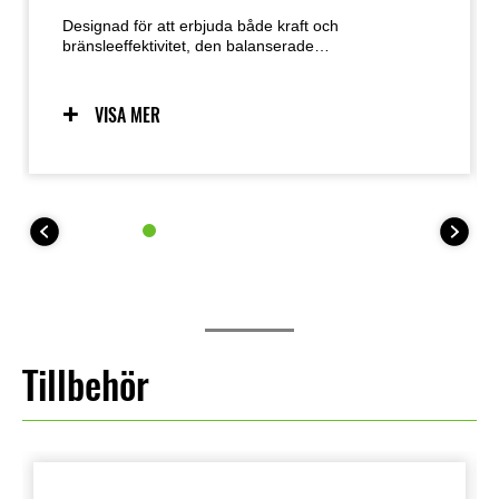
Designad för att erbjuda både kraft och
bränsleeffektivitet, den balanserade
kompressorladdade motorn levererar en maximal
effekt på 200 PS. Inställning fokuserad på låg-
mellan-området prioriterar vardaglig användbarhet
VISA MER
framför ren prestanda, och hjälper till att uppnå en
bränsleeffektivitet som överstiger den för Ninja
1000SX och Versys 1000.
Tillbehör