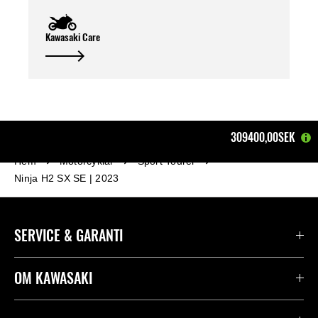
Kawasaki Care
309400,00SEK
Hem
Motorcyklar
Sport Tourer
Ninja H2 SX SE | 2023
SERVICE & GARANTI
Kontakta oss
OM KAWASAKI
Kawasaki Care
Företag