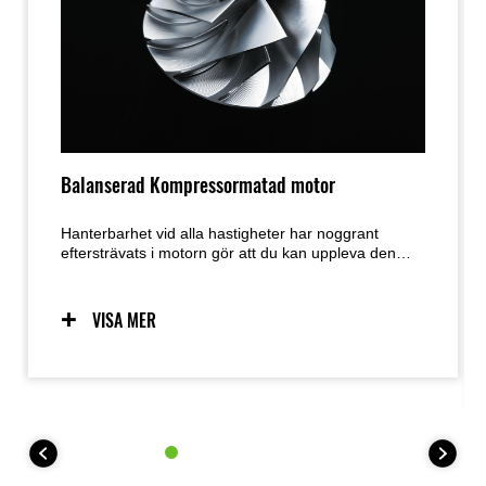
Balanserad Kompressormatad motor
Hanterbarhet vid alla hastigheter har noggrant
eftersträvats i motorn gör att du kan uppleva den
höga effekten på 200 PS. Traditionellt för att få mer
kraft är en ökning av större motor det första steget,
men detta ökar också vikten, vilket minskar fördelen
VISA MER
med den vunna kraften. Med den nakna Z H2 har
den överladdade motorn eliminerat det problemet.
Den vattenkylda DOHC 4-ventils parallella 4-
cylindriga 998 cm3 överladdade motorn genererar
hög effekt på upp till 147Kw (200 PS) samtidigt som
den är lätt och kompakt. Den ger en överväldigande
acceleration som du inte kan känna med en
konventionell motor.