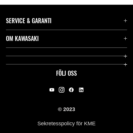
SERVICE & GARANTI
Kontakta oss
OM KAWASAKI
Kawasaki Care
Företag
Användbara länkar
Rideology
FÖLJ OSS
Säkerhet
Racing
Rättsligt & Sekretess
Arv
© 2023
Press
Historia
Sekretesspolicy för KME