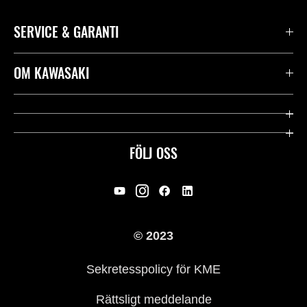
SERVICE & GARANTI
Kontakta oss
OM KAWASAKI
Kawasaki Care
Företag
Användbara länkar
Rideology
FÖLJ OSS
Säkerhet
Racing
Rättsligt & Sekretess
Arv
© 2023
Press
Historia
Sekretesspolicy för KME
Rättsligt meddelande