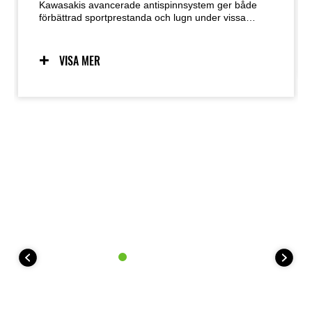
Kawasakis avancerade antispinnsystem ger både
förbättrad sportprestanda och lugn under vissa
förhållanden för att klara ytor med löst underlag. Två
lägen låter föraren justera inställningarna för att
passa körsituationen och förarens preferenser.
VISA MER
Förare kan också välja att stänga av systemet. För
35 kW-kitmodeller erbjuder KTRC ett läge (plus AV).