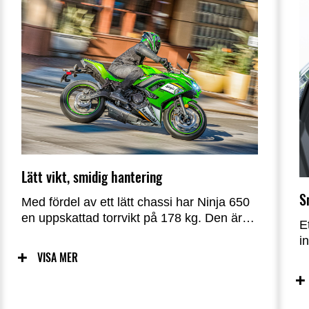
Lätt vikt, smidig hantering
S
Med fördel av ett lätt chassi har Ninja 650
en uppskattad torrvikt på 178 kg. Den är
E
designad med Kawasakis egenutvecklade
i
analysteknik, där den lätta fackverksramen
f
VISA MER
och svingarmen var nyckeln till Ninja 650:s
t
extremt smidiga hantering.
s
A