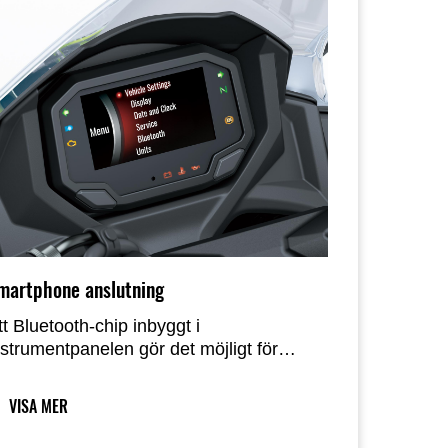
martphone anslutning
tt Bluetooth-chip inbyggt i
nstrumentpanelen gör det möjligt för
örare att ansluta till sin motorcykel
rådlöst. Genom att använda
VISA MER
martphoneappen "RIDEOLOGY THE
PP" kan ett antal funktioner nås, vilket