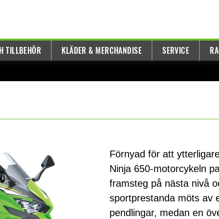
H TILLBEHÖR
KLÄDER & MERCHANDISE
SERVICE
RA
Förnyad för att ytterliga
Ninja 650-motorcykeln p
framsteg på nästa nivå o
sportprestanda möts av e
pendlingar, medan en öve