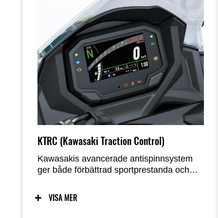
KTRC (Kawasaki Traction Control)
Kawasakis avancerade antispinnsystem
ger både förbättrad sportprestanda och
lugn under vissa förhållanden för att klara
ytor med löst underlag. Två lägen låter
VISA MER
föraren justera inställningarna för att passa
körsituationen och förarens preferenser.